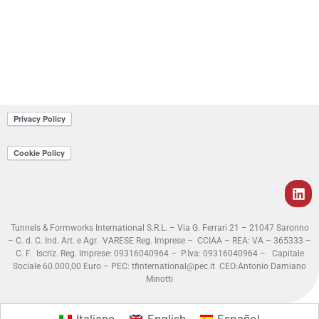
Tunnels & Formworks International S.R.L. – Via G. Ferrari 21 – 21047 Saronno
– C. d. C. Ind. Art. e Agr. VARESE Reg. Imprese – CCIAA – REA: VA – 365333 –
C. F. Iscriz. Reg. Imprese: 09316040964 – P.Iva: 09316040964 – Capitale
Sociale 60.000,00 Euro – PEC: tfinternational@pec.it
CEO:Antonio Damiano
Minotti