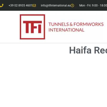
+39 02 8935 4601
info@tfinternational.eu
Mon - Fri: 9:00 - 18:0
Haifa Re